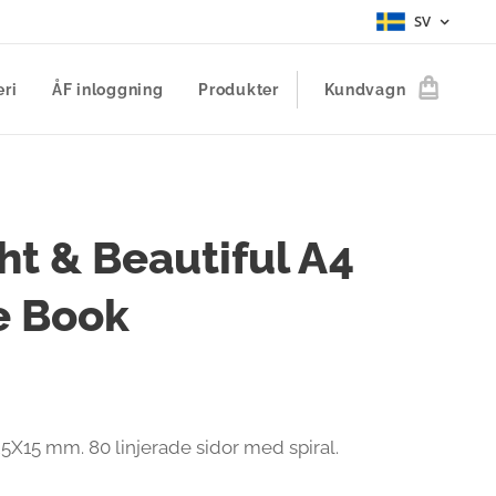
SV
eri
ÅF inloggning
Produkter
Kundvagn
ht & Beautiful A4
e Book
25X15 mm. 80 linjerade sidor med spiral.