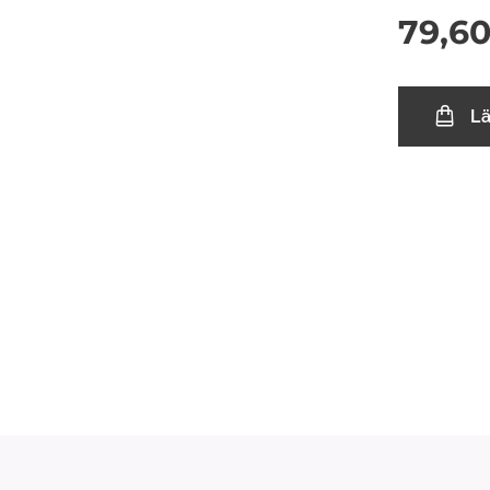
79,6
L