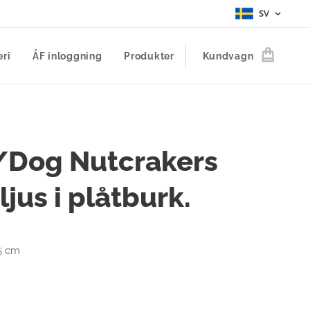
SV
eri
ÅF inloggning
Produkter
Kundvagn
/Dog Nutcrakers
ljus i plåtburk.
X5 cm