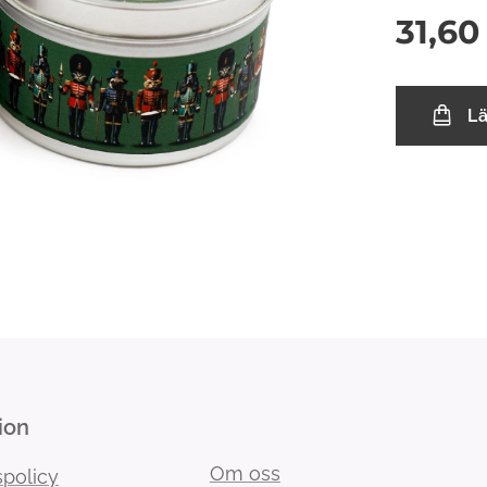
31,60
L
ion
Om oss
spolicy