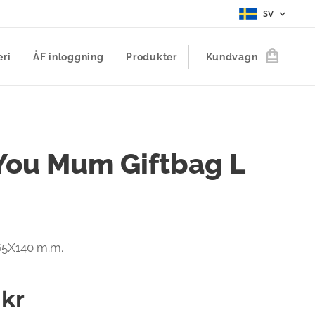
SV
eri
ÅF inloggning
Produkter
Kundvagn
You Mum Giftbag L
65X140 m.m.
kr