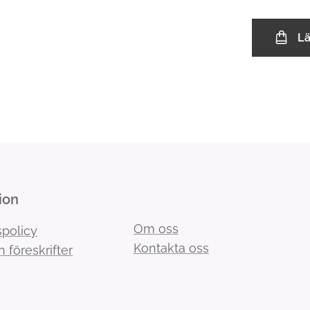
L
ion
Om oss
spolicy
Kontakta oss
h föreskrifter