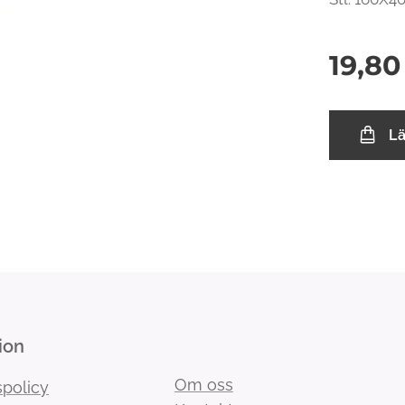
19,80
L
ion
Om oss
spolicy