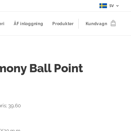
SV
eri
ÅF inloggning
Produkter
Kundvagn
ony Ball Point
ris; 39,60
0X20 m.m.