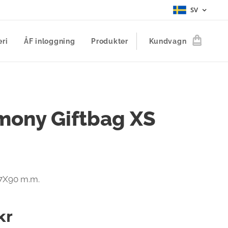
SV
eri
ÅF inloggning
Produkter
Kundvagn
mony Giftbag XS
27X90 m.m.
kr