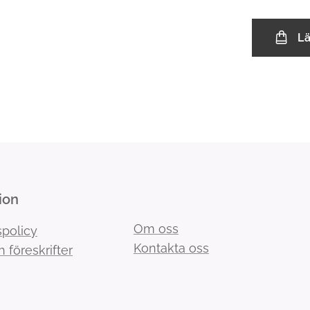
L
ion
Om oss
spolicy
Kontakta oss
h föreskrifter