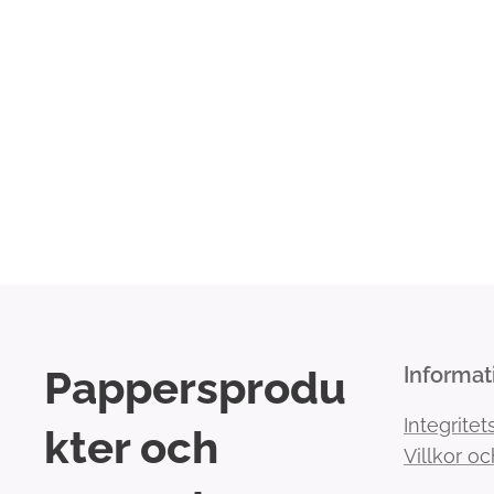
Pappersprodu
Informat
Integritet
kter och
Villkor oc