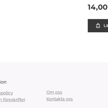
14,00
L
ion
Om oss
spolicy
Kontakta oss
h föreskrifter