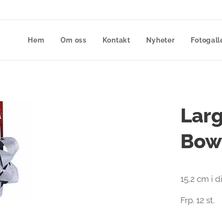
Hem
Om oss
Kontakt
Nyheter
Fotogall
Larg
Bow
15,2 cm i 
Frp. 12 st.