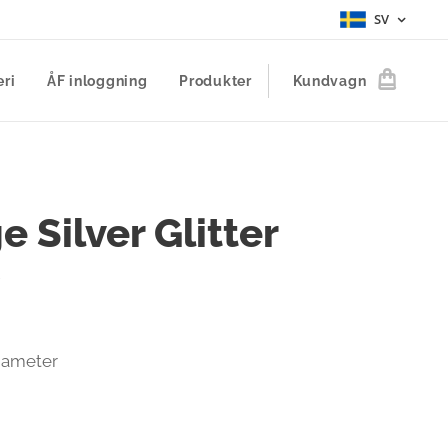
SV
eri
ÅF inloggning
Produkter
Kundvagn
e Silver Glitter
diameter