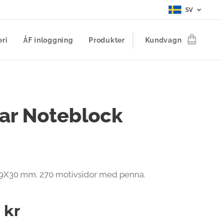
SV
eri
ÅF inloggning
Produkter
Kundvagn
ar Noteblock
39X30 mm. 270 motivsidor med penna.
kr