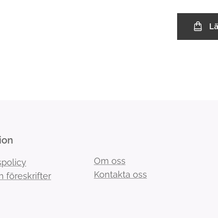
L
ion
Om oss
spolicy
Kontakta oss
h föreskrifter