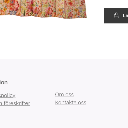
L
ion
Om oss
spolicy
Kontakta oss
h föreskrifter