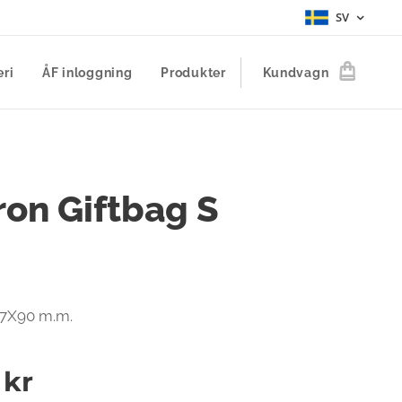
SV
eri
ÅF inloggning
Produkter
Kundvagn
ron Giftbag S
27X90 m.m.
kr