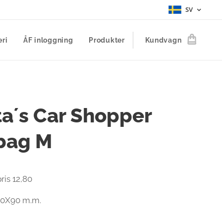
SV
eri
ÅF inloggning
Produkter
Kundvagn
a´s Car Shopper
bag M
ris 12,80
90X90 m.m.