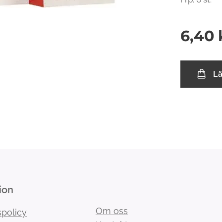
6,40
L
ion
Om oss
spolicy