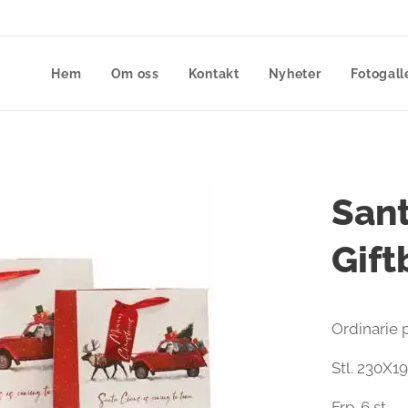
Hem
Om oss
Kontakt
Nyheter
Fotogall
Sant
Gift
Ordinarie p
Stl. 230X1
Frp. 6 st.