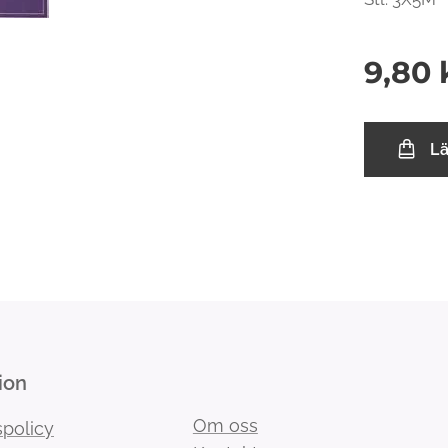
9,80
L
ion
Om oss
spolicy