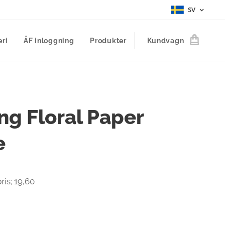
SV
eri
ÅF inloggning
Produkter
Kundvagn
ng Floral Paper
e
ris; 19,60