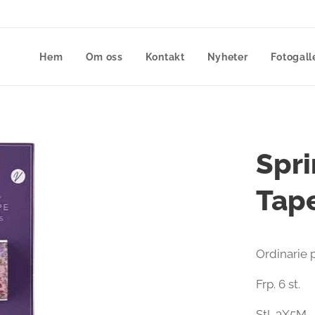
Hem
Om oss
Kontakt
Nyheter
Fotogall
Spri
Tap
Ordinarie p
Frp. 6 st.
Stl. 3X5M