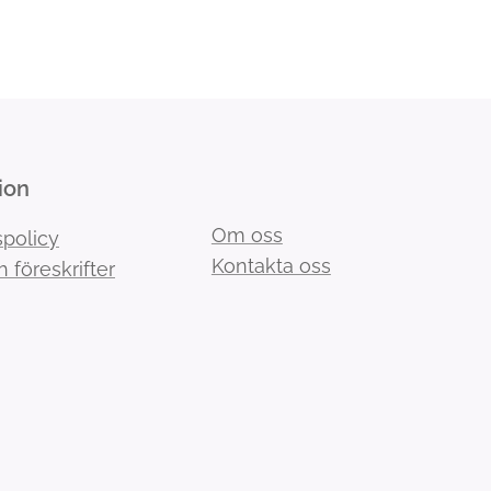
ion
Om oss
spolicy
Kontakta oss
h föreskrifter