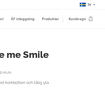
SV
eri
ÅF inloggning
Produkter
Kundvagn
e me Smile
00 m.m.
d korkbotten och tålig yta.