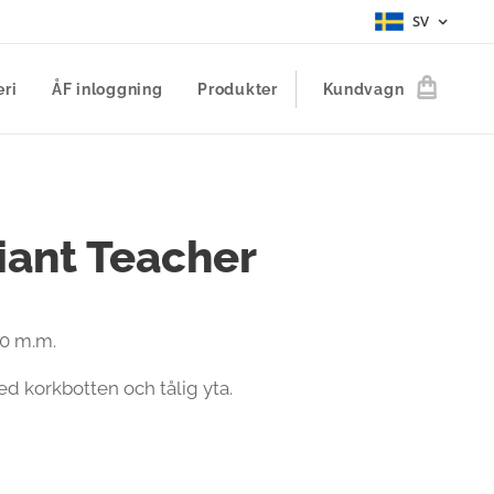
SV
eri
ÅF inloggning
Produkter
Kundvagn
liant Teacher
00 m.m.
d korkbotten och tålig yta.