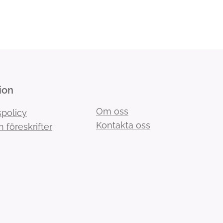
ion
Om oss
spolicy
Kontakta oss
h föreskrifter