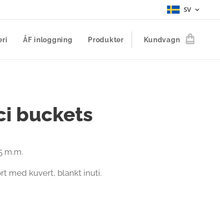
SV
eri
ÅF inloggning
Produkter
Kundvagn
i buckets
45 m.m.
rt med kuvert, blankt inuti.