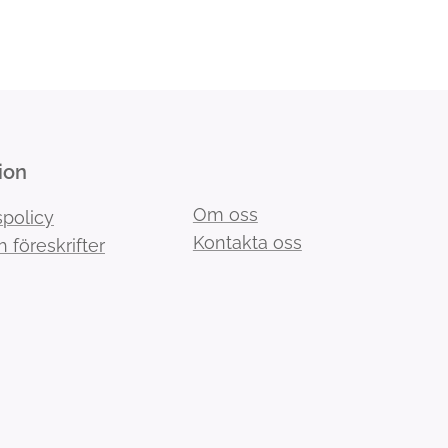
ion
Om oss
spolicy
Kontakta oss
h föreskrifter