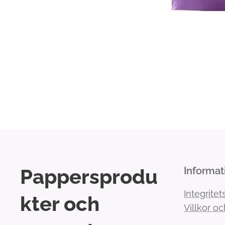
Pappersprodu
Informat
Integritet
kter och
Villkor oc