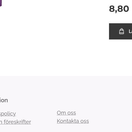
8,80
L
ion
Om oss
spolicy
Kontakta oss
h föreskrifter