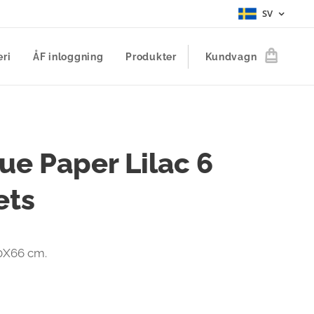
SV
eri
ÅF inloggning
Produkter
Kundvagn
ue Paper Lilac 6
ets
 50X66 cm.